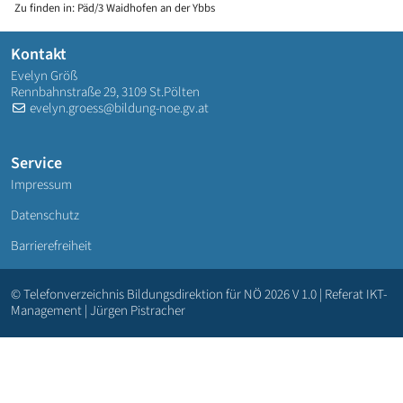
Zu finden in:
Päd/3 Waidhofen an der Ybbs
Kontakt
Evelyn Größ
Rennbahnstraße 29, 3109 St.Pölten
evelyn.groess@bildung-noe.gv.at
Service
Impressum
Datenschutz
Barrierefreiheit
© Telefonverzeichnis Bildungsdirektion für NÖ 2026 V 1.0 | Referat IKT-
Management | Jürgen Pistracher