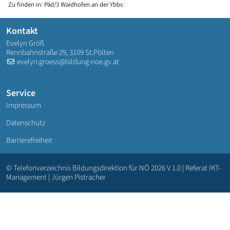
Zu finden in:
Päd/3 Waidhofen an der Ybbs
Kontakt
Evelyn Größ
Rennbahnstraße 29, 3109 St.Pölten
evelyn.groess@bildung-noe.gv.at
Service
Impressum
Datenschutz
Barrierefreiheit
© Telefonverzeichnis Bildungsdirektion für NÖ 2026 V 1.0 | Referat IKT-
Management | Jürgen Pistracher