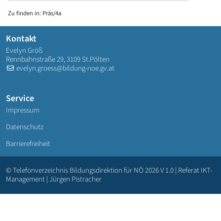
Zu finden in:
Präs/4a
Kontakt
Evelyn Größ
Rennbahnstraße 29, 3109 St.Pölten
evelyn.groess@bildung-noe.gv.at
Service
Impressum
Datenschutz
Barrierefreiheit
© Telefonverzeichnis Bildungsdirektion für NÖ 2026 V 1.0 | Referat IKT-
Management | Jürgen Pistracher