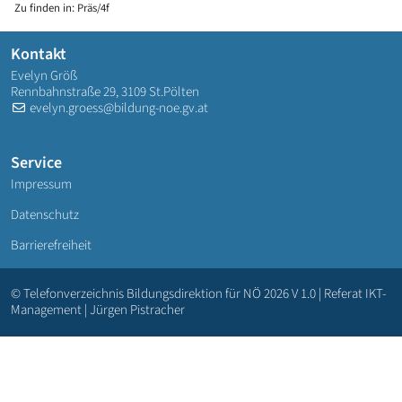
Zu finden in:
Präs/4f
Kontakt
Evelyn Größ
Rennbahnstraße 29, 3109 St.Pölten
evelyn.groess@bildung-noe.gv.at
Service
Impressum
Datenschutz
Barrierefreiheit
© Telefonverzeichnis Bildungsdirektion für NÖ 2026 V 1.0 | Referat IKT-
Management | Jürgen Pistracher